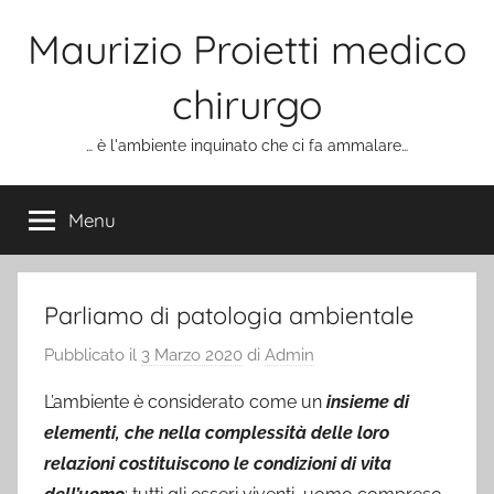
Salta
Maurizio Proietti medico
al
contenuto
chirurgo
… è l'ambiente inquinato che ci fa ammalare…
Menu
Parliamo di patologia ambientale
Pubblicato il
3 Marzo 2020
di
Admin
L’ambiente è considerato come un
insieme di
elementi, che nella complessità delle loro
relazioni costituiscono le condizioni di vita