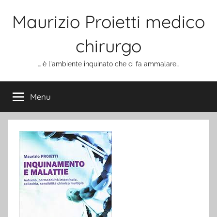
Salta
Maurizio Proietti medico
al
contenuto
chirurgo
… è l'ambiente inquinato che ci fa ammalare…
Menu