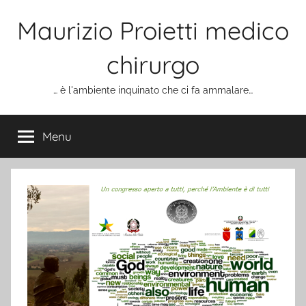
Salta
Maurizio Proietti medico
al
contenuto
chirurgo
… è l'ambiente inquinato che ci fa ammalare…
Menu