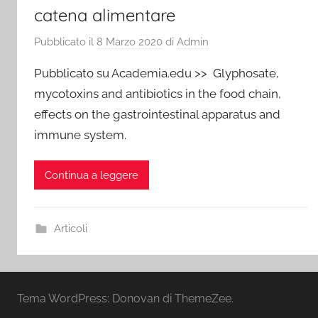
catena alimentare
Pubblicato il
8 Marzo 2020
di
Admin
Pubblicato su Academia.edu >> Glyphosate,
mycotoxins and antibiotics in the food chain,
effects on the gastrointestinal apparatus and
immune system.
Continua a leggere
Articoli
Tema WordPress: Donovan di ThemeZee.