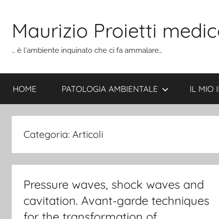
Salta
al
Maurizio Proietti medic
contenuto
… è l'ambiente inquinato che ci fa ammalare…
HOME
PATOLOGIA AMBIENTALE
IL MIO
Categoria:
Articoli
Pressure waves, shock waves and
cavitation. Avant-garde techniques
for the transformation of