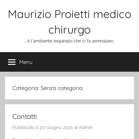
Salta
Maurizio Proietti medico
al
contenuto
chirurgo
… è l'ambiente inquinato che ci fa ammalare…
Menu
Categoria:
Senza categoria
Contatti
Pubblicato il
20 Giugno 2021
di
Admin